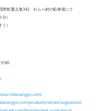
市加茂野町鷹之巣342 わらべ村の駐車場にて
２分）
すぐ）
3180
m
sansui.hidasangyo.com/
hidasangyo.com/products/series/sugisansui/
stagram.com/biostimulant_sugisansui/