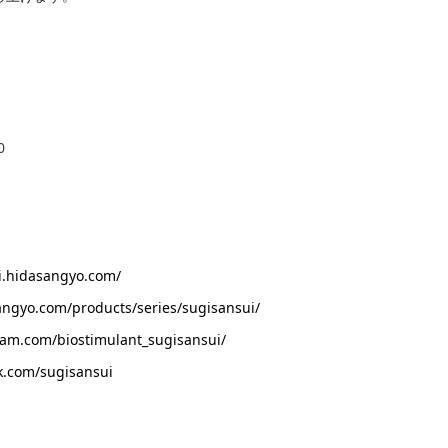
0
ui.hidasangyo.com/
angyo.com/products/series/sugisansui/
ram.com/biostimulant_sugisansui/
k.com/sugisansui